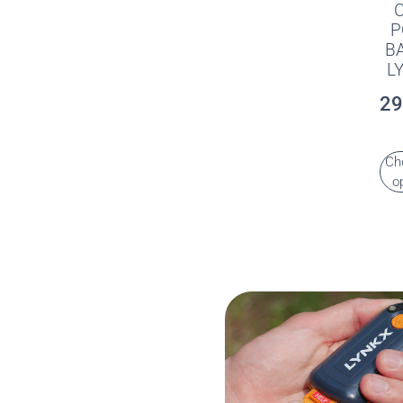
P
B
L
29
Ch
o