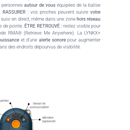
x personnes
autour de vous
équipées de la balise
K.
RASSURER :
vos proches peuvent suivre
votre
e suivi en direct, même dans une zone
hors réseau
ie de pointe.
ÊTRE RETROUVÉ :
restez visible pour
mode RMA® (Retrieve Me Anywhere). La LYNKX+
puissance
et d’une
alerte sonore
pour augmenter
ans des endroits dépourvus de visibilité.