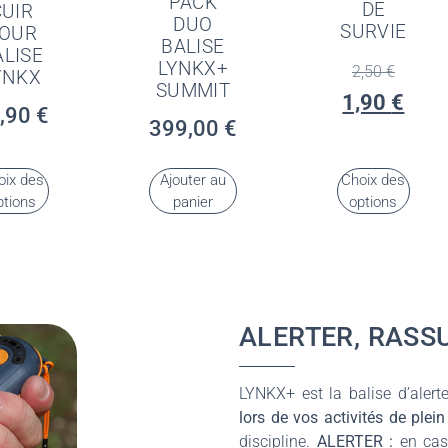
PACK
DE
CUIR
DUO
SURVIE
OUR
BALISE
ALISE
LYNKX+
2,50
€
YNKX
SUMMIT
1,90
€
,90
€
399,00
€
oix des
Ajouter au
Choix des
ptions
panier
options
ALERTER, RASS
LYNKX+ est la balise d’aler
lors de vos activités de plein
discipline.
ALERTER :
en cas 