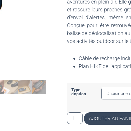
aventures en plein air. Elle g
et rassure leurs proches gr
d’envoi d’alertes, même e
Conçue pour être retrouv
balise de géolocalisation au
vos activités outdoor sur le t
Câble de recharge incl
Plan HIKE de l’applica
Type
d'option
AJOUTER AU PANI