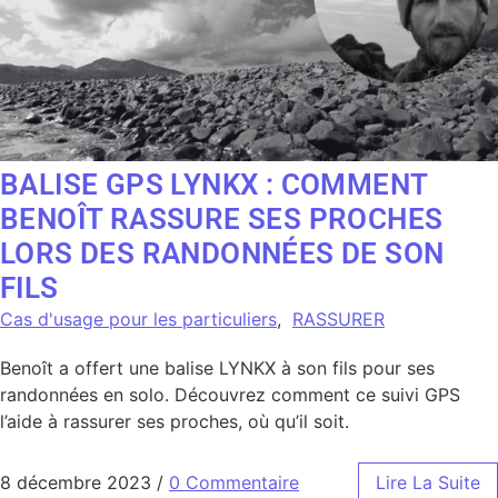
BALISE GPS LYNKX : COMMENT
BENOÎT RASSURE SES PROCHES
LORS DES RANDONNÉES DE SON
FILS
Cas d'usage pour les particuliers
,
RASSURER
Benoît a offert une balise LYNKX à son fils pour ses
randonnées en solo. Découvrez comment ce suivi GPS
l’aide à rassurer ses proches, où qu’il soit.
8 décembre 2023
/
0 Commentaire
Lire La Suite