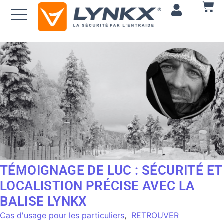
TÉMOIGNAGE DE LUC : SÉCURITÉ ET
LOCALISTION PRÉCISE AVEC LA
BALISE LYNKX
Cas d'usage pour les particuliers
,
RETROUVER