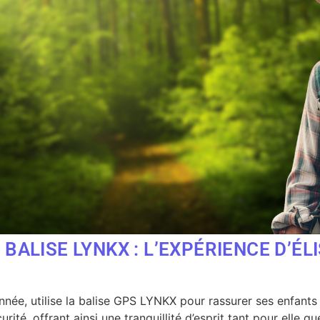
 BALISE LYNKX : L’EXPÉRIENCE D’É
née, utilise la balise GPS LYNKX pour rassurer ses enfants l
té, offrant ainsi une tranquillité d’esprit tant pour elle qu