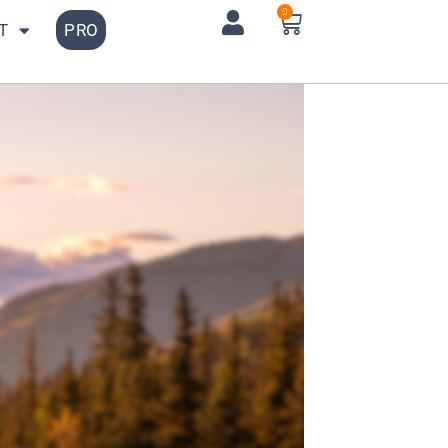
0
T
PRO