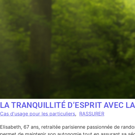
LA TRANQUILLITÉ D’ESPRIT AVEC LA
Cas d'usage pour les particuliers
,
RASSURER
Elisabeth, 67 ans, retraitée parisienne passionnée de randon
permet de maintenir son autonomie tout en assurant sa sécuri