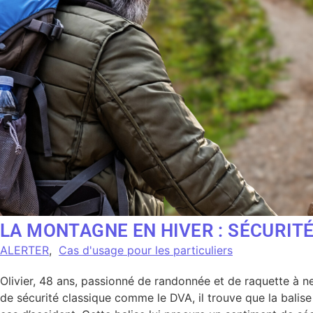
LA MONTAGNE EN HIVER : SÉCURIT
ALERTER
,
Cas d'usage pour les particuliers
Olivier, 48 ans, passionné de randonnée et de raquette à n
de sécurité classique comme le DVA, il trouve que la balise