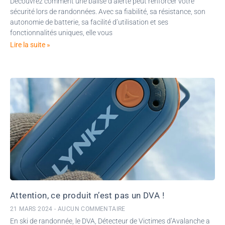
Découvrez comment une balise d’alerte peut renforcer votre
sécurité lors de randonnées. Avec sa fiabilité, sa résistance, son
autonomie de batterie, sa facilité d’utilisation et ses
fonctionnalités uniques, elle vous
Lire la suite »
Attention, ce produit n’est pas un DVA !
21 MARS 2024
AUCUN COMMENTAIRE
En ski de randonnée, le DVA, Détecteur de Victimes d’Avalanche a